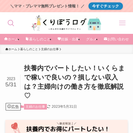
＼ママ・プレママ無料プレゼント情報！ ／
今すぐチェック
ホーム
暮らしのこと
妊娠・出産
グルメ
お問い合わせ
ホーム
暮らしのこと
主婦のお仕事
扶養内でパートしたい！いくらま
で稼いで良いの？損しない収入
2023
5/31
は？主婦向けの働き方を徹底解説
♡
広告
2023年5月31日
主婦のお仕事