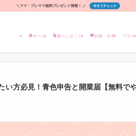
＼ママ・プレママ無料プレゼント情報！ ／
今すぐチェック
グルメ
ホーム
暮らしのこと
妊娠・出産
働きたい方必見！青色申告と開業届【無料で