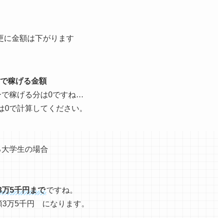
更に金額は下がります
tsで稼げる金額
ーで稼げる分は0ですね…
は0で計算してください。
いる大学生の場合
と3万5千円まで
ですね。
月額3万5千円 になります。