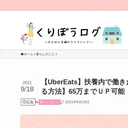
ホーム
暮らしのこと
【UberEats】扶養内で
2021
9/18
る方法】65万までＵＰ可能
広告
2021年9月18日
暮らしのこと