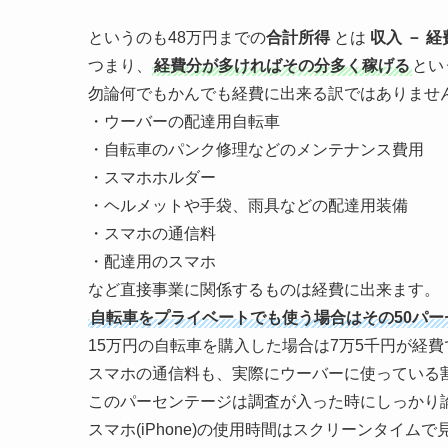
というのも48万円までの
合計所得
とは
収入 － 経
つまり、
経費分が多ければその分多く稼げる
とい
勿論何でもかんでも経費に出来る訳ではありませ
・ウーバーの配達用自転車
・自転車のパンク修理などのメンテナンス費用
・スマホホルダー
・ヘルメットや手袋、雨具などの配達用装備
・スマホの通信料
・配達用のスマホ
など直接事業に関係するものは経費に出来ます。
自転車をプライベートでも使う場合はその50パ
15万円の自転車を購入した場合は7万5千円が経費
スマホの通信料も、実際にウーバーに使っている
このパーセンテージは調査が入った時にしっかり
スマホ(iPhone)の使用時間はスクリーンタイ