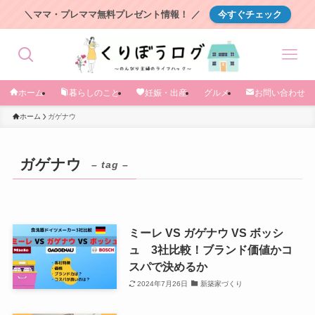
＼ママ・プレママ無料プレゼント情報！ ／
今すぐチェック
ホーム
暮らしのこと
妊娠・出産
グルメ
お問い合わせ
ホーム
ガゲナウ
ガゲナウ
– tag –
ミーレ VS ガゲナウ VS ボッシ
ュ 3社比較！ブランド価値かコ
スパで決めるか
2024年7月26日
新築家づくり