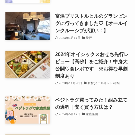
富津ブリストルヒルのグランピン
グに行ってきました♡【オールイ
ンクルーシブが凄い！】
2024年1月17日
旅行
2024年オイシックスおせち先行レ
ビュー【高砂】をご紹介！中身大
公開♡食レポです ※お得な早割
制度あり
2023年11月23日
食材(ミールキット)宅配
ベジトラグ買ってみた！組み立て
の過程｜安く買う方法は？
2024年5月17日
家庭菜園