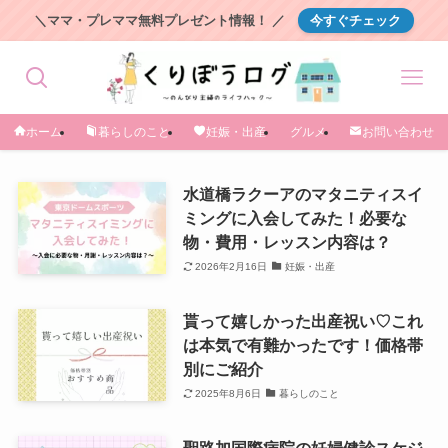
＼ママ・プレママ無料プレゼント情報！ ／
今すぐチェック
ホーム
暮らしのこと
妊娠・出産
グルメ
お問い合わせ
水道橋ラクーアのマタニティスイ
ミングに入会してみた！必要な
物・費用・レッスン内容は？
2026年2月16日
妊娠・出産
貰って嬉しかった出産祝い♡これ
は本気で有難かったです！価格帯
別にご紹介
2025年8月6日
暮らしのこと
聖路加国際病院の妊婦健診スケジ