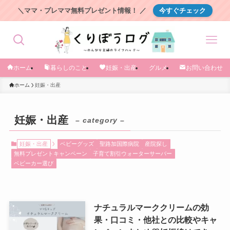
＼ママ・プレママ無料プレゼント情報！ ／
今すぐチェック
ホーム
暮らしのこと
妊娠・出産
グルメ
お問い合わせ
ホーム
妊娠・出産
妊娠・出産
– category –
妊娠・出産
ベビーグッズ
聖路加国際病院
産院探し
無料プレゼントキャンペーン
子育て割引ウォーターサーバー
ベビーカー選び
ナチュラルマーククリームの効
果・口コミ・他社との比較やキャ