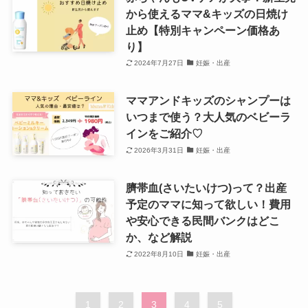
から使えるママ&キッズの日焼け
止め【特別キャンペーン価格あ
り】
2024年7月27日
妊娠・出産
ママアンドキッズのシャンプーは
いつまで使う？大人気のベビーラ
インをご紹介♡
2026年3月31日
妊娠・出産
臍帯血(さいたいけつ)って？出産
予定のママに知って欲しい！費用
や安心できる民間バンクはどこ
か、など解説
2022年8月10日
妊娠・出産
1
2
3
4
5