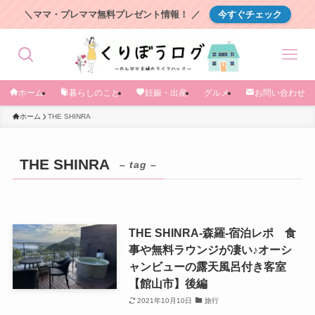
＼ママ・プレママ無料プレゼント情報！ ／
今すぐチェック
ホーム
暮らしのこと
妊娠・出産
グルメ
お問い合わせ
ホーム
THE SHINRA
THE SHINRA
– tag –
THE SHINRA-森羅-宿泊レポ 食
事や無料ラウンジが凄い♪オーシ
ャンビューの露天風呂付き客室
【館山市】後編
2021年10月10日
旅行