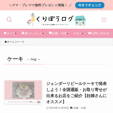
＼ママ・プレママ無料プレゼント情報！ ／
今すぐチェック
ホーム
暮らしのこと
妊娠・出産
グルメ
お問い合わせ
ホーム
ケーキ
ケーキ
– tag –
ジェンダーリビールケーキで発表
しよう！全国通販・お取り寄せが
出来るお店をご紹介【妊婦さんに
オススメ】
2025年11月28日
妊娠・出産